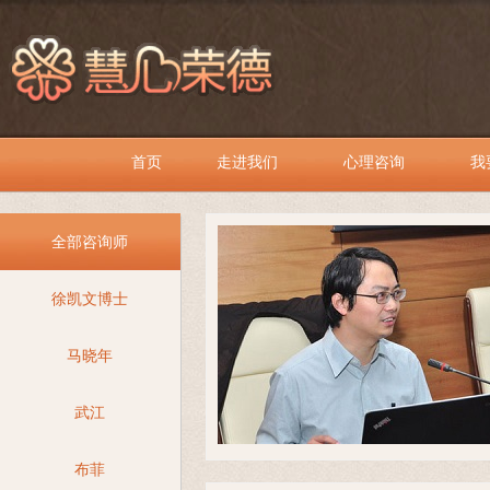
首页
走进我们
心理咨询
我
全部咨询师
徐凯文博士
马晓年
武江
布菲