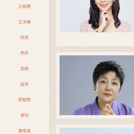
王植腾
王冰梅
邱里
李昂
贺妍
赵末
郭聪荣
黄恺
康维真