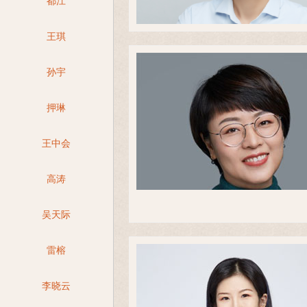
都江
王琪
孙宇
押琳
王中会
高涛
吴天际
雷榕
李晓云