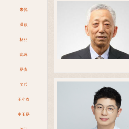
朱悦
洪颖
杨丽
晓晖
磊淼
吴兵
王小春
史玉磊