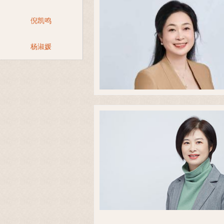
倪凯鸣
杨淑媛